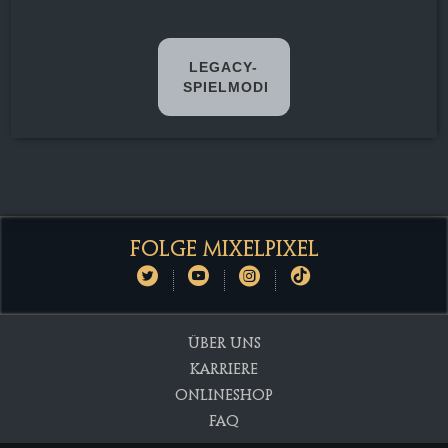
LEGACY-
SPIELMODI
Lobby (17. Mai
2019 – 17. Mai
2024)
Spielzeit
28
FOLGE MIXELPIXEL
Stunden
WesternWars (17.
Mai 2019 – 13.
November 2022)
ÜBER UNS
Spielzeit
0 Stunden
KARRIERE
Tötungen
0
ONLINESHOP
Tode
1
FAQ
KDA
0