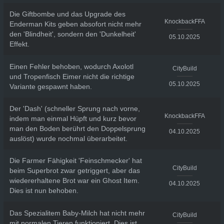
Die Giftbombe und das Upgrade des
KnockbackFFA
Enderman Kits geben absofort nicht mehr
den 'Blindheit', sondern den 'Dunkelheit'
05.10.2025
Effekt.
Einen Fehler behoben, wodurch Axolotl
CityBuild
und Tropenfisch Eimer nicht die richtige
05.10.2025
Variante gespawnt haben.
Der 'Dash' (schneller Sprung nach vorne,
KnockbackFFA
indem man einmal Hüpft und kurz bevor
man den Boden berührt den Doppelsprung
04.10.2025
auslöst) wurde nochmal überarbeitet.
Die Farmer Fähigkeit 'Feinschmecker' hat
CityBuild
beim Superbrot zwar getriggert, aber das
wiedererhaltene Brot war ein Ghost Item.
04.10.2025
Dies ist nun behoben.
Das Spezialitem Baby-Milch hat nicht mehr
CityBuild
mit normalen Tieren funktioniert. Dies ist