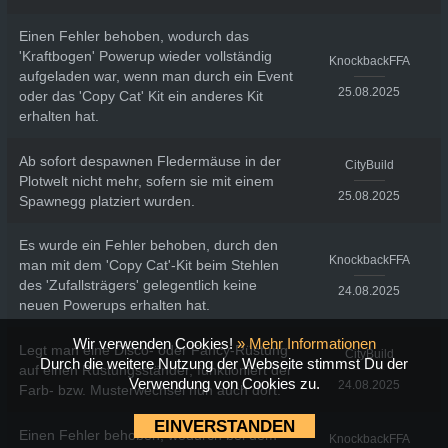
Einen Fehler behoben, wodurch das
'Kraftbogen' Powerup wieder vollständig
KnockbackFFA
aufgeladen war, wenn man durch ein Event
25.08.2025
oder das 'Copy Cat' Kit ein anderes Kit
erhalten hat.
Ab sofort despawnen Fledermäuse in der
CityBuild
Plotwelt nicht mehr, sofern sie mit einem
25.08.2025
Spawnegg platziert wurden.
Es wurde ein Fehler behoben, durch den
KnockbackFFA
man mit dem 'Copy Cat'-Kit beim Stehlen
des 'Zufallsträgers' gelegentlich keine
24.08.2025
neuen Powerups erhalten hat.
Wir verwenden Cookies!
» Mehr Informationen
Legt man eine Disco- oder Fancy-Rüstung
CityBuild
Durch die weitere Nutzung der Webseite stimmst Du der
auf einen Rüstungsständer, funktioniert der
Verwendung von Cookies zu.
24.08.2025
Farb- bzw. Musterwechsel nun auch dort.
EINVERSTANDEN
Einen Fehler behoben, wodurch bei dem
KnockbackFFA