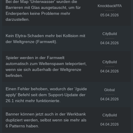
Bei der Map 'Unterwasser' wurden die
KnockbackFFA
Barrieren mit Glas ausgetauscht, um für
Enderperlen keine Probleme mehr
05.04.2026
darzustellen.
CityBuild
Kein Elytra-Schaden mehr bei Kollision mit
der Weltgrenze (Farmwelt).
04.04.2026
Spieler werden in der Farmwelt
CityBuild
automatisch zum Weltenspawn teleportiert,
wenn sie sich außerhalb der Weltgrenze
04.04.2026
befinden.
Einen Fehler behoben, wodurch der '/guide
Global
apply' Befehl seit dem Support-Update der
04.04.2026
26.1 nicht mehr funktionierte.
Banner können jetzt auch in der Werkbank
CityBuild
dupliziert werden, selbst wenn sie mehr als
04.04.2026
6 Patterns haben.